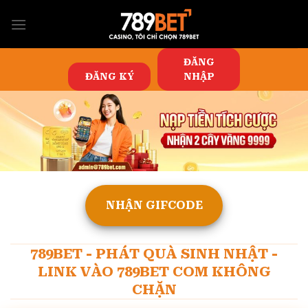
Bỏ
qua
nội
dung
ĐĂNG
ĐĂNG KÝ
NHẬP
NHẬN GIFCODE
789BET - PHÁT QUÀ SINH NHẬT -
LINK VÀO 789BET COM KHÔNG
CHẶN