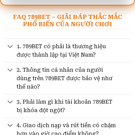
FAQ 789BET – GIẢI ĐÁP THẮC MẮC
PHỔ BIẾN CỦA NGƯỜI CHƠI
1. 789BET có phải là thương hiệu
được thành lập tại Việt Nam?
2. Thông tin cá nhân của người
dùng trên 789BET được bảo vệ như
thế nào?
3. Phải làm gì khi tài khoản 789BET
bị khóa đột ngột?
4. Giao dịch nạp và rút tiền có chậm
hơn vào giờ cao điểm không?