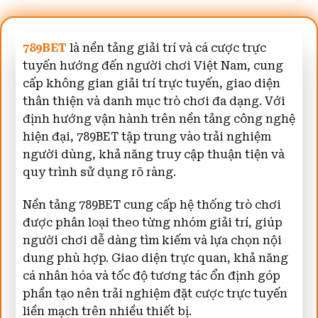
789BET
là nền tảng giải trí và cá cược trực
tuyến hướng đến người chơi Việt Nam, cung
cấp không gian giải trí trực tuyến, giao diện
thân thiện và danh mục trò chơi đa dạng. Với
định hướng vận hành trên nền tảng công nghệ
hiện đại, 789BET tập trung vào trải nghiệm
người dùng, khả năng truy cập thuận tiện và
quy trình sử dụng rõ ràng.
Nền tảng 789BET cung cấp hệ thống trò chơi
được phân loại theo từng nhóm giải trí, giúp
người chơi dễ dàng tìm kiếm và lựa chọn nội
dung phù hợp. Giao diện trực quan, khả năng
cá nhân hóa và tốc độ tương tác ổn định góp
phần tạo nên trải nghiệm đặt cược trực tuyến
liền mạch trên nhiều thiết bị.