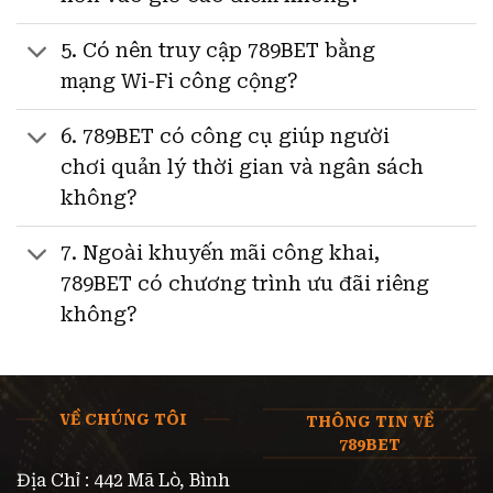
5. Có nên truy cập 789BET bằng
mạng Wi-Fi công cộng?
6. 789BET có công cụ giúp người
chơi quản lý thời gian và ngân sách
không?
7. Ngoài khuyến mãi công khai,
789BET có chương trình ưu đãi riêng
không?
VỀ CHÚNG TÔI
THÔNG TIN VỀ
789BET
Địa Chỉ : 442 Mã Lò, Bình